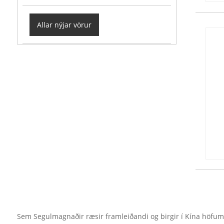
Allar nýjar vörur
Sem Segulmagnaðir ræsir framleiðandi og birgir í Kína höfum