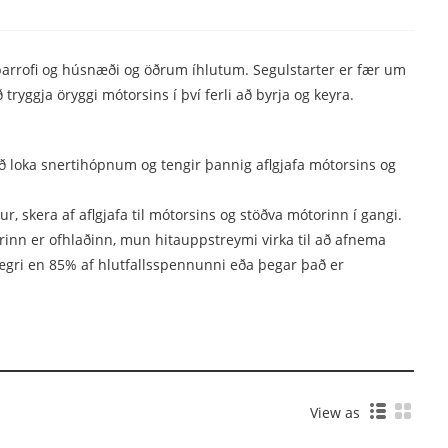
pparrofi og húsnæði og öðrum íhlutum. Segulstarter er fær um
ryggja öryggi mótorsins í því ferli að byrja og keyra.
að loka snertihópnum og tengir þannig aflgjafa mótorsins og
, skera af aflgjafa til mótorsins og stöðva mótorinn í gangi.
nn er ofhlaðinn, mun hitauppstreymi virka til að afnema
lægri en 85% af hlutfallsspennunni eða þegar það er
View as