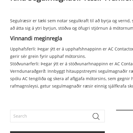
Segulræsir er tæki sem notar segulkraft til að byrja og vern
að átta sig á ytri byrjun, stöðva og öfugri stjórnun á mótornum
Vinnandi meginregla
Upphafsferli: Þegar ýtt er á upphafshnappinn er AC Contactor 
gerir sér grein fyrir upphaf mótorsins.
Stöðvunarferli: Þegar ýtt er á stöðvunarhnappinn er AC Contac
Verndunaraðgerð: Innbyggt hitauppstreymi segulmagnaðir ræs
spólu AC tengiliða og skera af aflgjafa mótorsins, sem gegnir
rafmagnsleysi, getur segulmagnaðir ræsir einnig sjálfkrafa skor