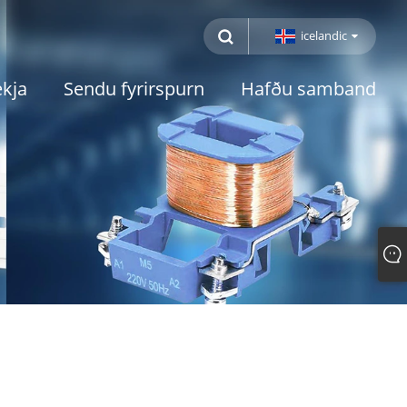
icelandic
kja
Sendu fyrirspurn
Hafðu samband