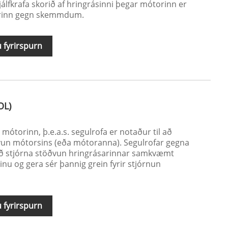
álfkrafa skorið af hringrásinni þegar mótorinn er
torinn gegn skemmdum.
 fyrirspurn
OL)
ótorinn, þ.e.a.s. segulrofa er notaður til að
vun mótorsins (eða mótoranna). Segulrofar gegna
 að stjórna stöðvun hringrásarinnar samkvæmt
inu og gera sér þannig grein fyrir stjórnun
 fyrirspurn