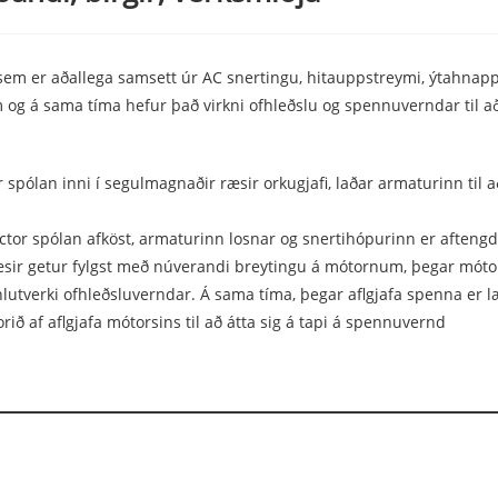
d, sem er aðallega samsett úr AC snertingu, hitauppstreymi, ýtahna
 og á sama tíma hefur það virkni ofhleðslu og spennuverndar til að t
spólan inni í segulmagnaðir ræsir orkugjafi, laðar armaturinn til 
tor spólan afköst, armaturinn losnar og snertihópurinn er aftengdur
ir getur fylgst með núverandi breytingu á mótornum, þegar mótori
 hlutverki ofhleðsluverndar. Á sama tíma, þegar aflgjafa spenna er 
ið af aflgjafa mótorsins til að átta sig á tapi á spennuvernd