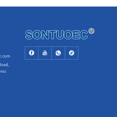
c.com
 Road,
zhou