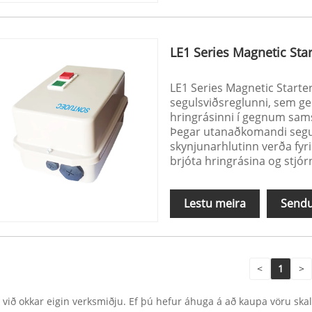
LE1 Series Magnetic Star
LE1 Series Magnetic Starte
segulsviðsreglunni, sem geri
hringrásinni í gegnum sam
Þegar utanaðkomandi segu
skynjunarhlutinn verða fyri
brjóta hringrásina og stjó
Lestu meira
Sendu
<
1
>
 við okkar eigin verksmiðju. Ef þú hefur áhuga á að kaupa vöru sk