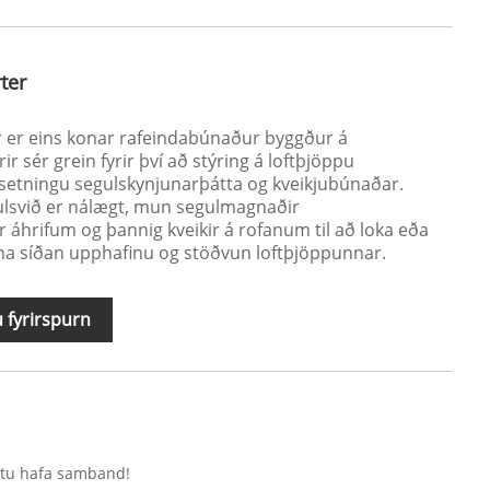
ter
r er eins konar rafeindabúnaður byggður á
r sér grein fyrir því að stýring á loftþjöppu
setningu segulskynjunarþátta og kveikjubúnaðar.
lsvið er nálægt, mun segulmagnaðir
r áhrifum og þannig kveikir á rofanum til að loka eða
rna síðan upphafinu og stöðvun loftþjöppunnar.
 fyrirspurn
altu hafa samband!