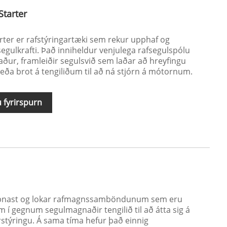
Starter
rter er rafstýringartæki sem rekur upphaf og
gulkrafti. Það inniheldur venjulega rafsegulspólu
ur, framleiðir segulsvið sem laðar að hreyfingu
 eða brot á tengiliðum til að ná stjórn á mótornum.
 fyrirspurn
 opnast og lokar rafmagnssamböndunum sem eru
í gegnum segulmagnaðir tengilið til að átta sig á
stýringu. Á sama tíma hefur það einnig