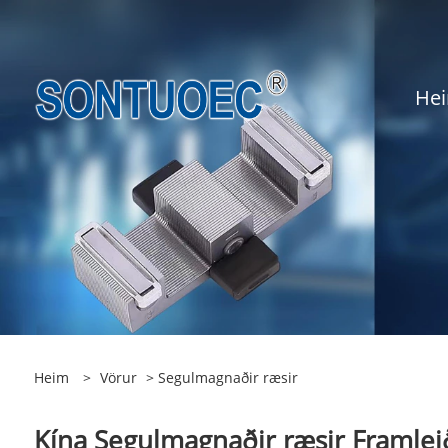
He
Heim
>
Vörur
> Segulmagnaðir ræsir
Kína Segulmagnaðir ræsir Framleið