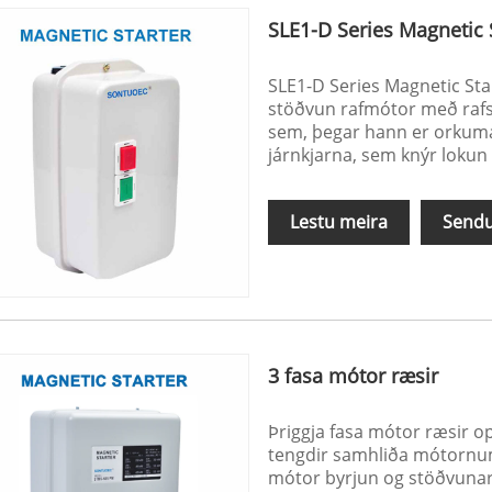
SLE1-D Series Magnetic 
SLE1-D Series Magnetic Sta
stöðvun rafmótor með rafse
sem, þegar hann er orkumað
járnkjarna, sem knýr lokun
Lestu meira
Sendu
3 fasa mótor ræsir
Þriggja fasa mótor ræsir
tengdir samhliða mótornum 
mótor byrjun og stöðvunar