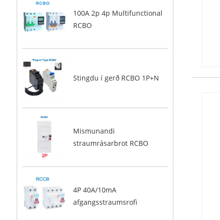
100A 2p 4p Multifunctional
RCBO
Stingdu í gerð RCBO 1P+N
Mismunandi
straumrásarbrot RCBO
4P 40A/10mA
afgangsstraumsrofi