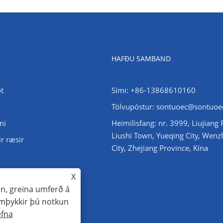
HAFÐU SAMBAND
t
Sími: +86-13868610160
Tölvupóstur:
sontuoec@sontuoe
mi
Heimilisfang: nr. 3999, Liujiang
Liushi Town, Yueqing City, Wen
r ræsir
City, Zhejiang Province, Kína
tsstofninn stöðugleiki
X
un, greina umferð á
amþykkir þú notkun
ur réttur áskilinn
fna