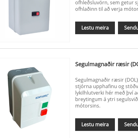
ofhleðsluvörn, sem getur sj
ofhlaðinn til að verja mó
Lestu meira
Sendu
Segulmagnaðir ræsir (D
Segulmagnaðir ræsir (DOL) m
stjórna upphafinu og stöð
lykilhlutverki hér með því
breytingum á ytri segulsvið
mótorsins.
Lestu meira
Sendu