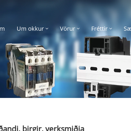
im
Um okkur
Vörur
Fréttir
Sæ
andi, birgir, verksmiðja