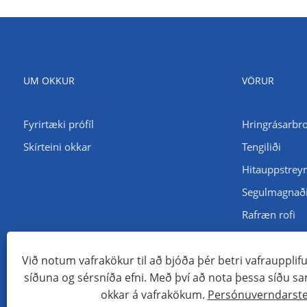
UM OKKUR
VÖRUR
Fyrirtæki prófíl
Hringrásarbro
Skírteini okkar
Tengiliði
Hitauppstrey
Segulmagnaði
Rafræn rofi
Spenna eftirli
Við notum vafrakökur til að bjóða þér betri vafraupplif
síðuna og sérsníða efni. Með því að nota þessa síðu s
Höfundarréttur © 2024 Wenzhou Santuo Electrical Co., Ltd. All
okkar á vafrakökum.
Persónuverndarste