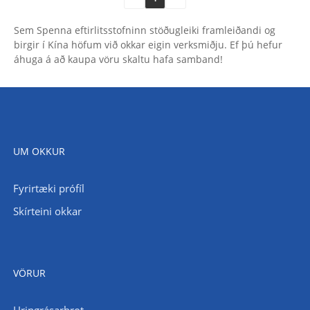
Sem Spenna eftirlitsstofninn stöðugleiki framleiðandi og
birgir í Kína höfum við okkar eigin verksmiðju. Ef þú hefur
áhuga á að kaupa vöru skaltu hafa samband!
UM OKKUR
Fyrirtæki prófíl
Skírteini okkar
VÖRUR
Hringrásarbrot