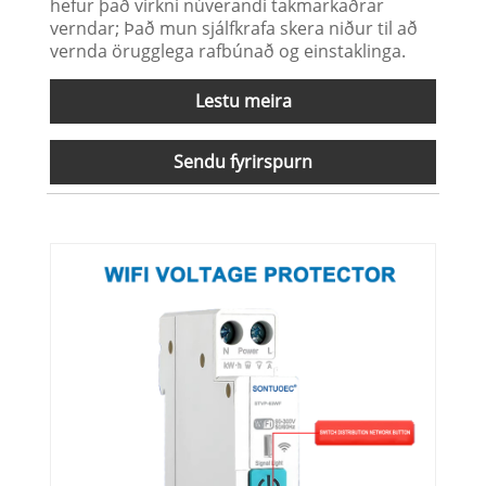
hefur það virkni núverandi takmarkaðrar
verndar; Það mun sjálfkrafa skera niður til að
vernda örugglega rafbúnað og einstaklinga.
Lestu meira
Sendu fyrirspurn