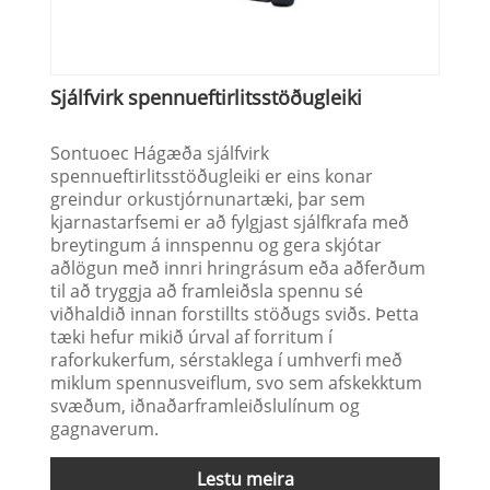
Sjálfvirk spennueftirlitsstöðugleiki
Sontuoec Hágæða sjálfvirk
spennueftirlitsstöðugleiki er eins konar
greindur orkustjórnunartæki, þar sem
kjarnastarfsemi er að fylgjast sjálfkrafa með
breytingum á innspennu og gera skjótar
aðlögun með innri hringrásum eða aðferðum
til að tryggja að framleiðsla spennu sé
viðhaldið innan forstillts stöðugs sviðs. Þetta
tæki hefur mikið úrval af forritum í
raforkukerfum, sérstaklega í umhverfi með
miklum spennusveiflum, svo sem afskekktum
svæðum, iðnaðarframleiðslulínum og
gagnaverum.
Lestu meira