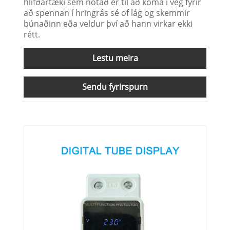
hlífðartæki sem notað er til að koma í veg fyrir
að spennan í hringrás sé of lág og skemmir
búnaðinn eða veldur því að hann virkar ekki
rétt.
Lestu meira
Sendu fyrirspurn