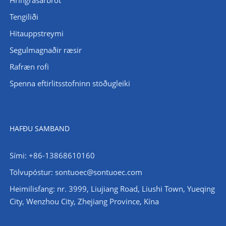
Tengiliði
Hitauppstreymi
Segulmagnaðir ræsir
Rafræn rofi
Spenna eftirlitsstofninn stöðugleiki
HAFÐU SAMBAND
Sími: +86-13868610160
Tölvupóstur:
sontuoec@sontuoec.com
Heimilisfang: nr. 3999, Liujiang Road, Liushi Town, Yueqing
City, Wenzhou City, Zhejiang Province, Kína