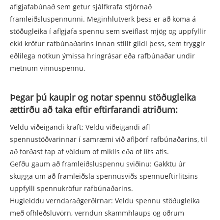
aflgjafabúnað sem getur sjálfkrafa stjórnað
framleiðsluspennunni. Meginhlutverk þess er að koma á
stöðugleika í aflgjafa spennu sem sveiflast mjög og uppfyllir
ekki kröfur rafbúnaðarins innan stillt gildi þess, sem tryggir
eðlilega notkun ýmissa hringrásar eða rafbúnaðar undir
metnum vinnuspennu.
Þegar þú kaupir og notar spennu stöðugleika
ættirðu að taka eftir eftirfarandi atriðum:
Veldu viðeigandi kraft: Veldu viðeigandi afl
spennustöðvarinnar í samræmi við aflþörf rafbúnaðarins, til
að forðast tap af völdum of mikils eða of líts afls.
Gefðu gaum að framleiðsluspennu sviðinu: Gakktu úr
skugga um að framleiðsla spennusviðs spennueftirlitsins
uppfylli spennukröfur rafbúnaðarins.
Hugleiddu verndaraðgerðirnar: Veldu spennu stöðugleika
með ofhleðsluvörn, verndun skammhlaups og öðrum