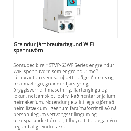
Greindur járnbrautartegund WiFi
spennuvörn
Sontuoec birgir STVP-63WF Series er greindur
WiFi spennuvörn sem er greindur með
járnbrautum sem samþættir aðgerðir eins og
orkumælingu, greindur fjarstýring,
öryggisvernd, tímasetning, fjartengingu og
lokun, netsamskipti osfrv. Það hentar snjallum
heimakerfum. Notendur geta lítillega stjórnað
heimilistækjum í gegnum farsímaforrit til að ná
persónulegum vettvangsstillingum og
orkusparandi stjórnun; tilheyra tiltölulega nýrri
tegund af greindri tæki.