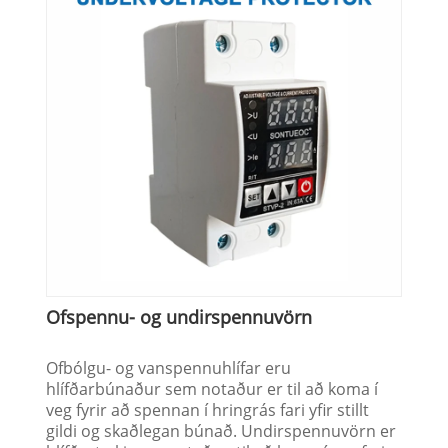
Ofspennu- og undirspennuvörn
Ofbólgu- og vanspennuhlífar eru
hlífðarbúnaður sem notaður er til að koma í
veg fyrir að spennan í hringrás fari yfir stillt
gildi og skaðlegan búnað. Undirspennuvörn er