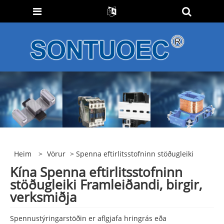
Heim
>
Vörur
> Spenna eftirlitsstofninn stöðugleiki
Kína Spenna eftirlitsstofninn
stöðugleiki Framleiðandi, birgir,
verksmiðja
Spennustýringarstöðin er aflgjafa hringrás eða