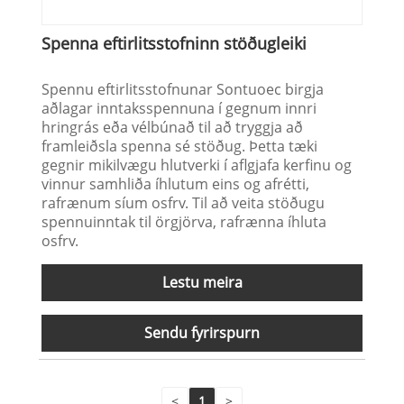
Spenna eftirlitsstofninn stöðugleiki
Spennu eftirlitsstofnunar Sontuoec birgja
aðlagar inntaksspennuna í gegnum innri
hringrás eða vélbúnað til að tryggja að
framleiðsla spenna sé stöðug. Þetta tæki
gegnir mikilvægu hlutverki í aflgjafa kerfinu og
vinnur samhliða íhlutum eins og afrétti,
rafrænum síum osfrv. Til að veita stöðugu
spennuinntak til örgjörva, rafrænna íhluta
osfrv.
Lestu meira
Sendu fyrirspurn
<
1
>