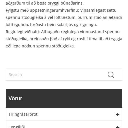
aðgerðum til að bæta öryggi búnaðarins.
Fylgstu með uppsetningarumhverfinu: Vinsamlegast settu
spennu stöðugleika á vel loftræstum, þurrum stað án ætandi
lofttegunda, forðastu bein sólarljós og rigningu.
Reglulegt viðhald: Athugaðu reglulega vinnuástand spennu
stöðugleika, hreinsaðu það af ryki og rusli í tíma til að tryggja
eðlilega notkun spennu stöðugleika.
Vörur
Hringrásarbrot
Tengiliði