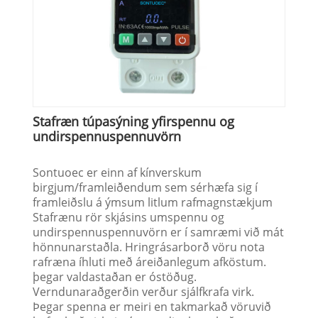
Stafræn túpasýning yfirspennu og
undirspennuspennuvörn
Sontuoec er einn af kínverskum
birgjum/framleiðendum sem sérhæfa sig í
framleiðslu á ýmsum litlum rafmagnstækjum
Stafrænu rör skjásins umspennu og
undirspennuspennuvörn er í samræmi við mát
hönnunarstaðla. Hringrásarborð vöru nota
rafræna íhluti með áreiðanlegum afköstum.
þegar valdastaðan er óstöðug.
Verndunaraðgerðin verður sjálfkrafa virk.
Þegar spenna er meiri en takmarkað vöruvið