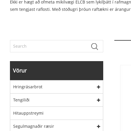
Ekki er hægt að ofmeta mikilvægi ELCB sem lykilþátt í rafmagn
sem tengjast raflosti. Með stöðugri þróun raftækni er árangur
Vörur
Hringrásarbrot
Tengiliði
Hitauppstreymi
Segulmagnaðir ræsir