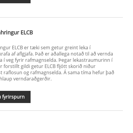
kahringur ELCB
ingur ELCB er tæki sem getur greint leka í
krafa af aflgjafa. Það er aðallega notað til að vernda
 í veg fyrir rafmagnselda. Þegar lekastraumurinn í
 forstillt gildi getur ELCB fljótt skorið niður
st raflosun og rafmagnselda. Á sama tíma hefur það
hlaup verndaraðgerðir.
 fyrirspurn