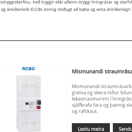
söryggiskerfinu. Það tryggir ekki aðeins öryggi hringrásar og starf
 og áreiðanleiki ELCBs einnig stöðugt að bæta og veita áreiðanlegr
Mismunandi straumrás
Mismunandi straumrásarbro
greina og skera niður bilu
lekastraumurinn í hringrási
sjálfkrafa fara og þannig s
og rafskaut.
Lestu meira
Sendu