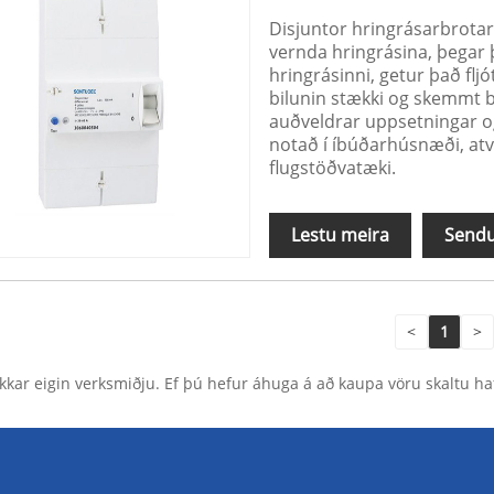
Disjuntor hringrásarbrotari
vernda hringrásina, þegar 
hringrásinni, getur það fljót
bilunin stækki og skemmt b
auðveldrar uppsetningar og
notað í íbúðarhúsnæði, at
flugstöðvatæki.
Lestu meira
Sendu
<
1
>
okkar eigin verksmiðju. Ef þú hefur áhuga á að kaupa vöru skaltu 