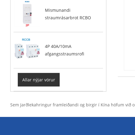
Mismunandi
straumrásarbrot RCBO
4P 40A/10mA
afgangsstraumsrofi
Allar nýjar vörur
Sem Jarðlekahringur framleiðandi og birgir í Kína höfum við 