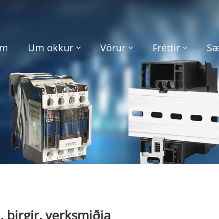
im
Um okkur
Vörur
Fréttir
Sæ
 birgir, verksmiðja