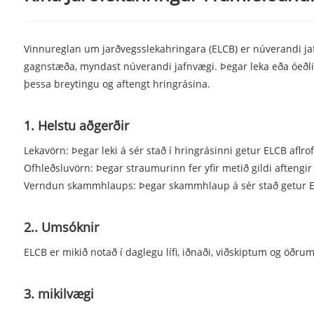
Vinnureglan um jarðvegsslekahringara (ELCB) er núverandi j
gagnstæða, myndast núverandi jafnvægi. Þegar leka eða óeðlileg
þessa breytingu og aftengt hringrásina.
1. Helstu aðgerðir
Lekavörn: Þegar leki á sér stað í hringrásinni getur ELCB aflrofi
Ofhleðsluvörn: Þegar straumurinn fer yfir metið gildi aftengir
Verndun skammhlaups: Þegar skammhlaup á sér stað getur ELCB af
2.. Umsóknir
ELCB er mikið notað í daglegu lífi, iðnaði, viðskiptum og öðru
3. mikilvægi