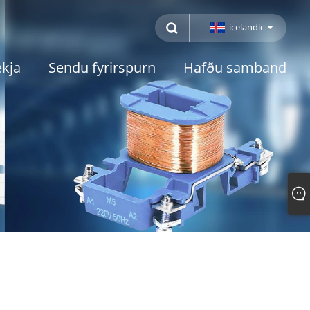
icelandic
kja
Sendu fyrirspurn
Hafðu samband