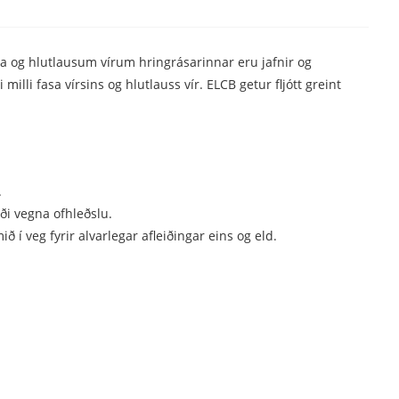
 og hlutlausum vírum hringrásarinnar eru jafnir og
li fasa vírsins og hlutlauss vír. ELCB getur fljótt greint
.
ði vegna ofhleðslu.
í veg fyrir alvarlegar afleiðingar eins og eld.