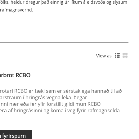
sfólks, heldur dregur það einnig úr líkum á eldsvoða og slysum
i rafmagnsvernd.
View as
arbrot RCBO
tari RCBO er tæki sem er sérstaklega hannað til að
narstraum í hringrás vegna leka. Þegar
nni nær eða fer yfir forstillt gildi mun RCBO
kera af hringrásinni og koma í veg fyrir rafmagnselda
 fyrirspurn