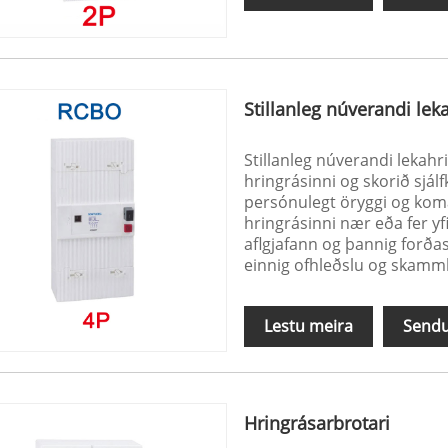
Stillanleg núverandi le
Stillanleg núverandi lekahr
hringrásinni og skorið sjálf
persónulegt öryggi og koma
hringrásinni nær eða fer yfir
aflgjafann og þannig forða
einnig ofhleðslu og skamm
Lestu meira
Sendu
Hringrásarbrotari