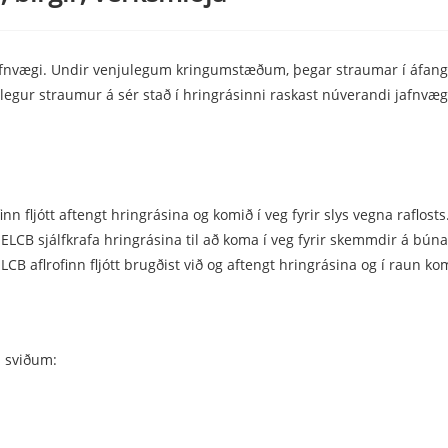
afnvægi. Undir venjulegum kringumstæðum, þegar straumar í áfanga
ur straumur á sér stað í hringrásinni raskast núverandi jafnvægi mil
nn fljótt aftengt hringrásina og komið í veg fyrir slys vegna raflosts
 ELCB sjálfkrafa hringrásina til að koma í veg fyrir skemmdir á búna
lrofinn fljótt brugðist við og aftengt hringrásina og í raun komið 
m sviðum: