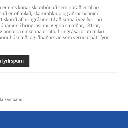
 er eins konar skiptibúnað sem notað er til að
það er of mikið, skammhlaup og aðrar bilanir í
t skorið af hringrásinni til að koma í veg fyrir að
únaðinn í hringrásinni. Vegna smæðar, léttrar,
 annarra einkenna er litlu hringrásarbroti mikið
vinnuhúsnæði og iðnaðarsvið sem verndarþátt fyrir
 fyrirspurn
hafa samband!