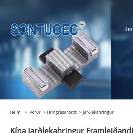
He
Heim
>
Vörur
>
Hringrásarbrot
> Jarðlekahringur
Kína Jarðlekahringur Framleiðandi,