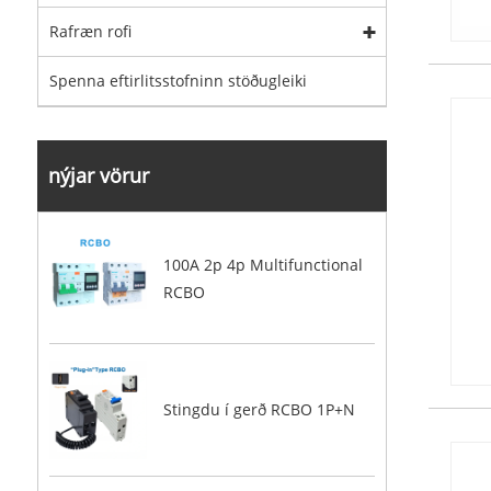
Rafræn rofi
Spenna eftirlitsstofninn stöðugleiki
nýjar vörur
100A 2p 4p Multifunctional
RCBO
Stingdu í gerð RCBO 1P+N