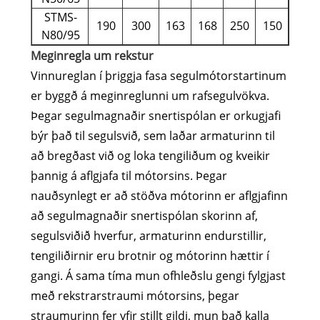
STMS-
190
300
163
168
250
150
N80/95
Meginregla um rekstur
Vinnureglan í þriggja fasa segulmótorstartinum
er byggð á meginreglunni um rafsegulvökva.
Þegar segulmagnaðir snertispólan er orkugjafi
býr það til segulsvið, sem laðar armaturinn til
að bregðast við og loka tengiliðum og kveikir
þannig á aflgjafa til mótorsins. Þegar
nauðsynlegt er að stöðva mótorinn er aflgjafinn
að segulmagnaðir snertispólan skorinn af,
segulsviðið hverfur, armaturinn endurstillir,
tengiliðirnir eru brotnir og mótorinn hættir í
gangi. Á sama tíma mun ofhleðslu gengi fylgjast
með rekstrarstraumi mótorsins, þegar
straumurinn fer yfir stillt gildi, mun það kalla