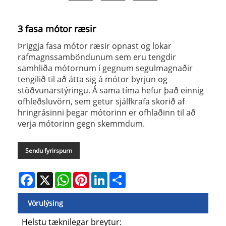
3 fasa mótor ræsir
Þriggja fasa mótor ræsir opnast og lokar
rafmagnssamböndunum sem eru tengdir
samhliða mótornum í gegnum segulmagnaðir
tengilið til að átta sig á mótor byrjun og
stöðvunarstýringu. Á sama tíma hefur það einnig
ofhleðsluvörn, sem getur sjálfkrafa skorið af
hringrásinni þegar mótorinn er ofhlaðinn til að
verja mótorinn gegn skemmdum.
Sendu fyrirspurn
Facebook
X
WhatsApp
Pinterest
LinkedIn
Share
Vörulýsing
Helstu tæknilegar breytur: