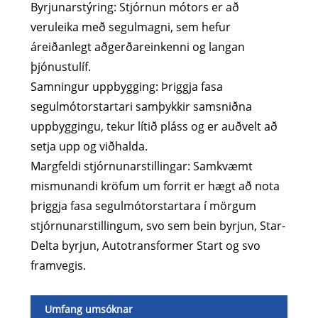
Byrjunarstýring: Stjórnun mótors er að
veruleika með segulmagni, sem hefur
áreiðanlegt aðgerðareinkenni og langan
þjónustulíf.
Samningur uppbygging: Þriggja fasa
segulmótorstartari samþykkir samsniðna
uppbyggingu, tekur lítið pláss og er auðvelt að
setja upp og viðhalda.
Margfeldi stjórnunarstillingar: Samkvæmt
mismunandi kröfum um forrit er hægt að nota
þriggja fasa segulmótorstartara í mörgum
stjórnunarstillingum, svo sem bein byrjun, Star-
Delta byrjun, Autotransformer Start og svo
framvegis.
Umfang umsóknar