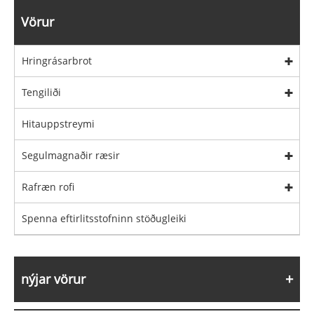
Vörur
Hringrásarbrot
Tengiliði
Hitauppstreymi
Segulmagnaðir ræsir
Rafræn rofi
Spenna eftirlitsstofninn stöðugleiki
nýjar vörur