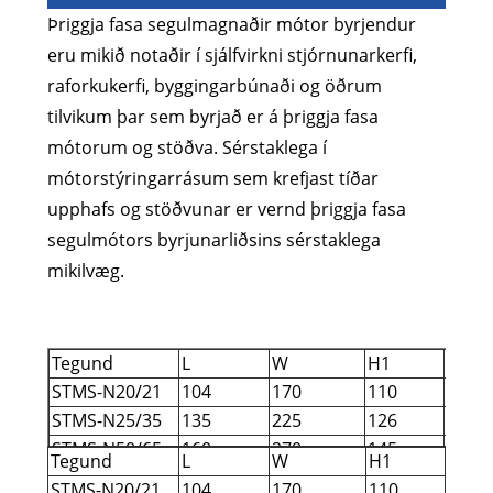
Þriggja fasa segulmagnaðir mótor byrjendur
eru mikið notaðir í sjálfvirkni stjórnunarkerfi,
raforkukerfi, byggingarbúnaði og öðrum
tilvikum þar sem byrjað er á þriggja fasa
mótorum og stöðva. Sérstaklega í
mótorstýringarrásum sem krefjast tíðar
upphafs og stöðvunar er vernd þriggja fasa
segulmótors byrjunarliðsins sérstaklega
mikilvæg.
Tegund
L
W
H1
H2
STMS-N20/21
104
170
110
115
STMS-N25/35
135
225
126
131
STMS-N50/65
160
270
145
150
Tegund
L
W
H1
H2
STMS-N80/95
190
300
163
168
STMS-N20/21
104
170
110
115