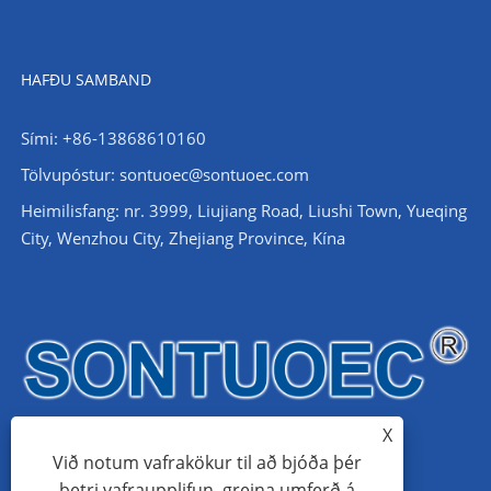
HAFÐU SAMBAND
Sími: +86-13868610160
Tölvupóstur:
sontuoec@sontuoec.com
Heimilisfang: nr. 3999, Liujiang Road, Liushi Town, Yueqing
City, Wenzhou City, Zhejiang Province, Kína
X
Við notum vafrakökur til að bjóða þér
betri vafraupplifun, greina umferð á