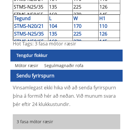
STMS-N25/35
135
225
126
131
STMS-N50/65
160
270
145
150
Tegund
L
W
H1
H2
STMS-N80/95
190
300
163
168
STMS-N20/21
104
170
110
115
STMS-N25/35
135
225
126
131
STMS-N50/65
160
270
145
150
Hot Tags: 3 fasa mótor ræsir
STMS-N80/95
190
300
163
168
Tengdur flokkur
Mótor ræsir
Segulmagnaðir rofa
Sendu fyrirspurn
Vinsamlegast ekki hika við að senda fyrirspurn
þína á formið hér að neðan. Við munum svara
þér eftir 24 klukkustundir.