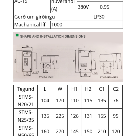
AC-15
núverandi
380V
0.95
(A)
Gerð um girðingu
LP30
Machanical líf
1000
5
Tegund
L
W
H1
H2
C1
C2
STMS-
104
170
110
115
135
76
N20/21
STMS-
135
225
126
131
155
95
N25/35
STMS-
160
270
145
150
210
120
N50/65