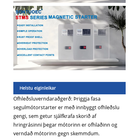
Helstu eiginleikar
Ofhleðsluverndaraðgerð: Þriggja fasa
segulmótorstarter er með innbyggt ofhleðslu
gengi, sem getur sjálfkrafa skorið af
hringrásinni þegar mótorinn er ofhlaðinn og
verndað mótorinn gegn skemmdum.