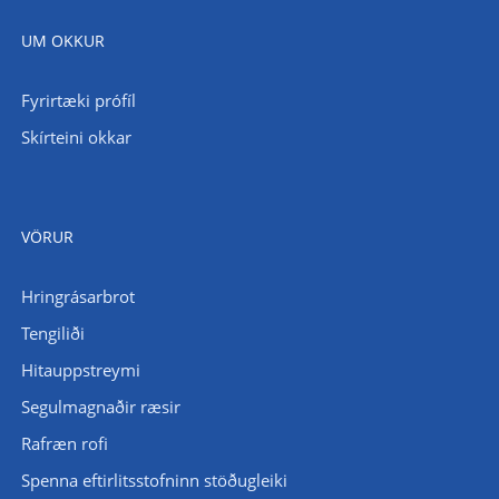
UM OKKUR
Fyrirtæki prófíl
Skírteini okkar
VÖRUR
Hringrásarbrot
Tengiliði
Hitauppstreymi
Segulmagnaðir ræsir
Rafræn rofi
Spenna eftirlitsstofninn stöðugleiki