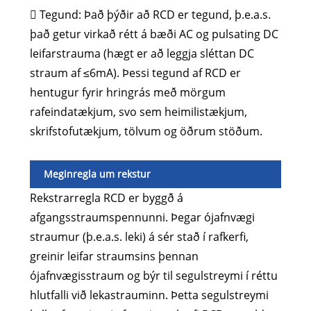
 Tegund: Það þýðir að RCD er tegund, þ.e.a.s.
það getur virkað rétt á bæði AC og pulsating DC
leifarstrauma (hægt er að leggja sléttan DC
straum af ≤6mA). Þessi tegund af RCD er
hentugur fyrir hringrás með mörgum
rafeindatækjum, svo sem heimilistækjum,
skrifstofutækjum, tölvum og öðrum stöðum.
Meginregla um rekstur
Rekstrarregla RCD er byggð á
afgangsstraumspennunni. Þegar ójafnvægi
straumur (þ.e.a.s. leki) á sér stað í rafkerfi,
greinir leifar straumsins þennan
ójafnvægisstraum og býr til segulstreymi í réttu
hlutfalli við lekastrauminn. Þetta segulstreymi