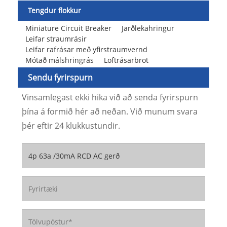
Tengdur flokkur
Miniature Circuit Breaker
Jarðlekahringur
Leifar straumrásir
Leifar rafrásar með yfirstraumvernd
Mótað málshringrás
Loftrásarbrot
Sendu fyrirspurn
Vinsamlegast ekki hika við að senda fyrirspurn
þína á formið hér að neðan. Við munum svara
þér eftir 24 klukkustundir.