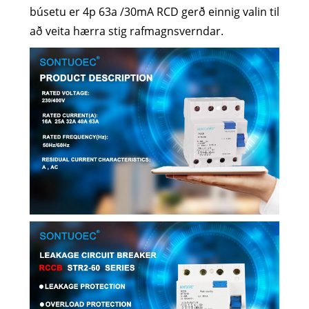
búsetu er 4p 63a /30mA RCD gerð einnig valin til
að veita hærra stig rafmagnsverndar.