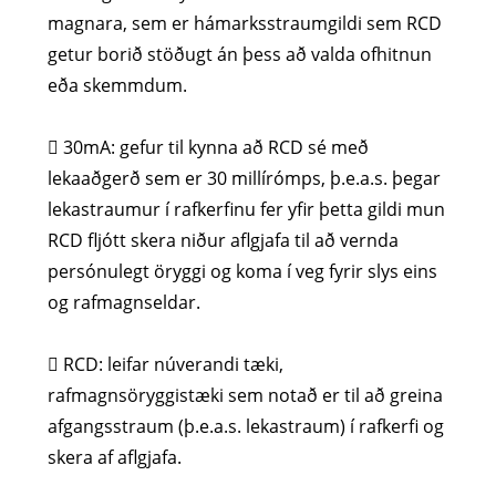
magnara, sem er hámarksstraumgildi sem RCD
getur borið stöðugt án þess að valda ofhitnun
eða skemmdum.
 30mA: gefur til kynna að RCD sé með
lekaaðgerð sem er 30 millírómps, þ.e.a.s. þegar
lekastraumur í rafkerfinu fer yfir þetta gildi mun
RCD fljótt skera niður aflgjafa til að vernda
persónulegt öryggi og koma í veg fyrir slys eins
og rafmagnseldar.
 RCD: leifar núverandi tæki,
rafmagnsöryggistæki sem notað er til að greina
afgangsstraum (þ.e.a.s. lekastraum) í rafkerfi og
skera af aflgjafa.