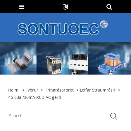
Heim
>
Vörur
>
Hringrásarbrot
>
Leifar Straumrásir
>
4p 63a /30mA RCD AC gerð