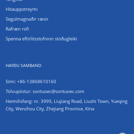
Hitauppstreymi
Segulmagnaðir ræsir
Rafræn rofi
Spenna eftirlitsstofninn stöðugleiki
HAFÐU SAMBAND
Sími: +86-13868610160
Tölvupóstur:
sontuoec@sontuoec.com
Heimilisfang: nr. 3999, Liujiang Road, Liushi Town, Yueqing
City, Wenzhou City, Zhejiang Province, Kína