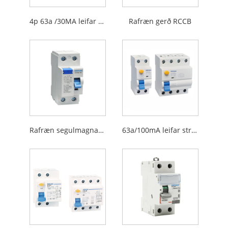
4p 63a /30MA leifar straumrás
Rafræn gerð RCCB
Rafræn segulmagnaðir tegund RCCB 125A/30MA
63a/100mA leifar straumrásarbrots RCCB