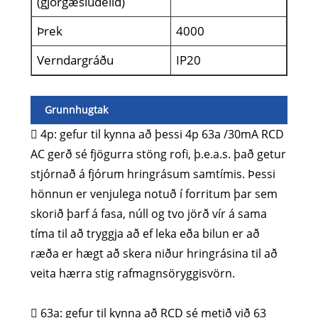
(gjörgæsludeild)
Þrek
4000
Verndargráðu
IP20
Grunnhugtak
 4p: gefur til kynna að þessi 4p 63a /30mA RCD
AC gerð sé fjögurra stöng rofi, þ.e.a.s. það getur
stjórnað á fjórum hringrásum samtímis. Þessi
hönnun er venjulega notuð í forritum þar sem
skorið þarf á fasa, núll og tvo jörð vír á sama
tíma til að tryggja að ef leka eða bilun er að
ræða er hægt að skera niður hringrásina til að
veita hærra stig rafmagnsöryggisvörn.
 63a: gefur til kynna að RCD sé metið við 63