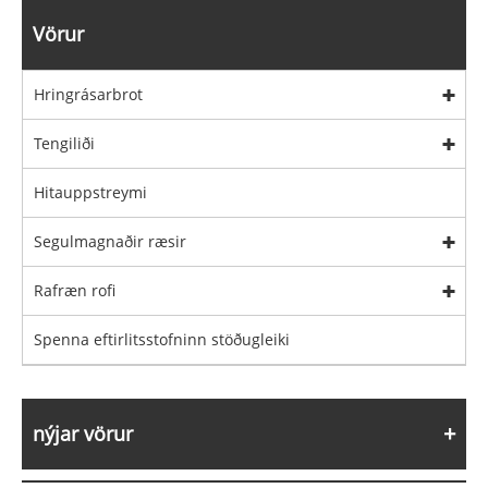
Vörur
Hringrásarbrot
Tengiliði
Hitauppstreymi
Segulmagnaðir ræsir
Rafræn rofi
Spenna eftirlitsstofninn stöðugleiki
nýjar vörur