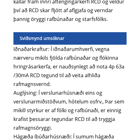
kallar fram innri aftengingarkerfi RCD og veldur
því að RCD skar fljótt af aflgjafa og verndar
þannig öryggi rafbúnaðar og starfsfólks.
Sviðsmynd umsóknar
Iðnaðarkraftur: Í iðnaðarumhverfi, vegna
nærveru mikils fjölda rafbúnaðar og flókinna
hringrásarkerfa, er nauðsynlegt að nota 4p 63a
/30mA RCD tegund til að veita alhliða
rafmagnsvernd.
Auglýsing: Í verslunarhúsnæði eins og
verslunarmiðstöðvum, hótelum osfrv., Þar sem
mikill styrkur er af fólki og rafbúnaði, er einnig
krafist þessarar tegundar RCD til að tryggja
rafmagnsöryggi.
Hágæða íbúðarhúsnæði: Í sumum hágæða