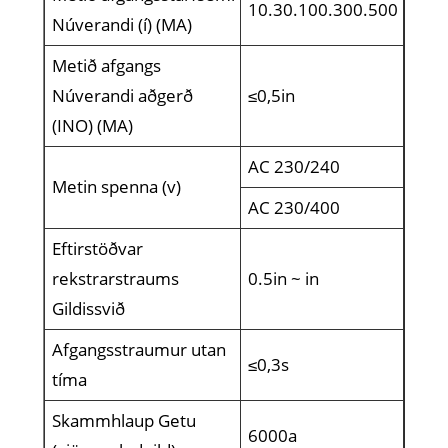
10.30.100.300.500
Núverandi (í) (MA)
Metið afgangs
Núverandi aðgerð
≤0,5in
(INO) (MA)
AC 230/240
Metin spenna (v)
AC 230/400
Eftirstöðvar
rekstrarstraums
0.5in ~ in
Gildissvið
Afgangsstraumur utan
≤0,3s
tíma
Skammhlaup Getu
6000a