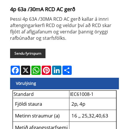
4p 63a /30mA RCD AC gerð
Þessi 4p 63A /30MA RCD AC gerð kallar á innri
aftengingarkerfi RCD og veldur því að RCD skar
fljótt af aflgjafanum og verndar þannig öryggi
rafbúnaðar og starfsfólks.
Sendu fyrirspurn
Facebook
X
WhatsApp
Pinterest
LinkedIn
Share
Vörulýsing
Standard
IEC61008-1
Fjöldi staura
2p, 4p
Metinn straumur (a)
16 ,, 25,32,40,63
Metið afgangsstarfsemi