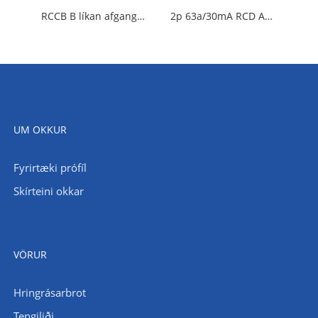
RCCB B líkan afgangsstraumsrofi
2p 63a/30mA RCD AC gerð
UM OKKUR
Fyrirtæki prófíl
Skírteini okkar
VÖRUR
Hringrásarbrot
Tengiliði