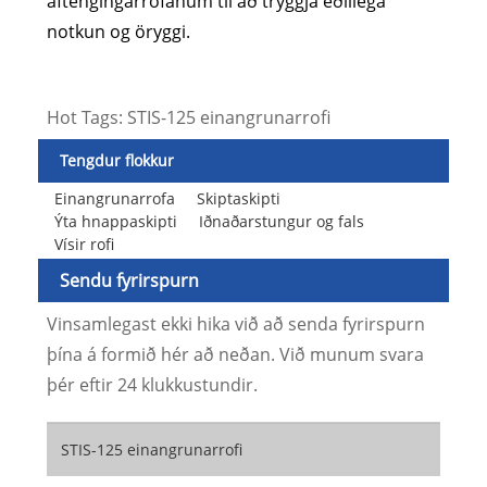
aftengingarrofanum til að tryggja eðlilega
notkun og öryggi.
Hot Tags: STIS-125 einangrunarrofi
Tengdur flokkur
Einangrunarrofa
Skiptaskipti
Ýta hnappaskipti
Iðnaðarstungur og fals
Vísir rofi
Sendu fyrirspurn
Vinsamlegast ekki hika við að senda fyrirspurn
þína á formið hér að neðan. Við munum svara
þér eftir 24 klukkustundir.