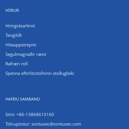
VÖRUR
Hringrásarbrot
Tengiliði
Hitauppstreymi
Segulmagnaðir ræsir
Rafræn rofi
Spenna eftirlitsstofninn stöðugleiki
HAFÐU SAMBAND
Sími: +86-13868610160
Tölvupóstur:
sontuoec@sontuoec.com