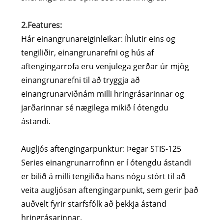
2.Features:
Hár einangrunareiginleikar: Íhlutir eins og
tengiliðir, einangrunarefni og hús af
aftengingarrofa eru venjulega gerðar úr mjög
einangrunarefni til að tryggja að
einangrunarviðnám milli hringrásarinnar og
jarðarinnar sé nægilega mikið í ótengdu
ástandi.
Augljós aftengingarpunktur: Þegar STIS-125
Series einangrunarrofinn er í ótengdu ástandi
er bilið á milli tengiliða hans nógu stórt til að
veita augljósan aftengingarpunkt, sem gerir það
auðvelt fyrir starfsfólk að þekkja ástand
hringrásarinnar.