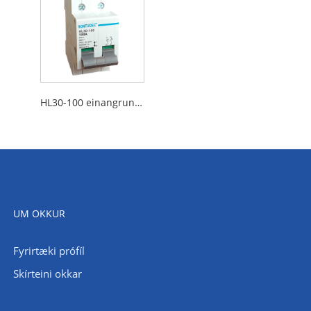
HL30-100 einangrunarrofi
UM OKKUR
Fyrirtæki prófíl
Skírteini okkar