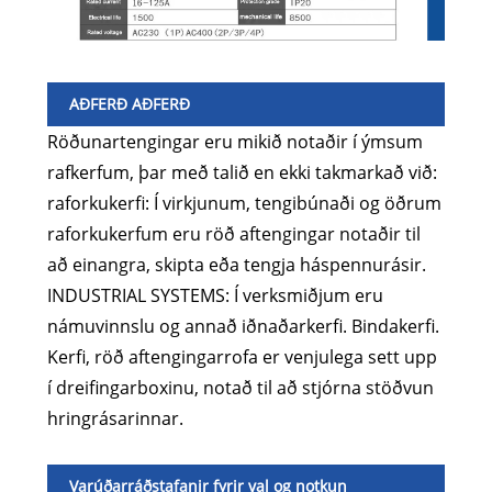
AÐFERÐ AÐFERÐ
Röðunartengingar eru mikið notaðir í ýmsum
rafkerfum, þar með talið en ekki takmarkað við:
raforkukerfi: Í virkjunum, tengibúnaði og öðrum
raforkukerfum eru röð aftengingar notaðir til
að einangra, skipta eða tengja háspennurásir.
INDUSTRIAL SYSTEMS: Í verksmiðjum eru
námuvinnslu og annað iðnaðarkerfi. Bindakerfi.
Kerfi, röð aftengingarrofa er venjulega sett upp
í dreifingarboxinu, notað til að stjórna stöðvun
hringrásarinnar.
Varúðarráðstafanir fyrir val og notkun