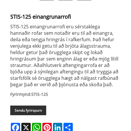
STIS-125 einangrunarrofi
STIS-125 einangrunarrofi eru sérstaklega
hannaðir rofar sem notaðir eru til að einangra,
deila eða tengja hringrás í rafkerfum. Það hefur
venjulega ekki getu til að brjóta álagsstrauma,
heldur getur það örugglega skipt og lokað
hringrásum þar sem enginn álag er eða mjög lítill
straumur. Aðalhlutverk aftengingarrofa er að
bjóða upp á sýnilegan aftengingu til að tryggja að
starfsfólk sé örugglega hægt að nálgast rafbúnað
þegar það er verið að þjónusta eða skoða það.
Fyrirmynd:STIS-125
Sendu fyrirspurn
Facebook
X
WhatsApp
Pinterest
LinkedIn
Share