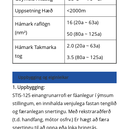
Uppsetning Hæð
<2000m
16 (20a ~ 63a)
Hámark raflögn
(nm²)
50 (80a ~ 125a)
2.0 (20a ~ 63a)
Hámark Takmarka
tog
3.5 (80a ~ 125a)
Uppbygging og eiginleikar
1. Uppbygging:
STIS-125 einangrunarrofi er fáanlegur í ýmsum
stillingum, en innihalda venjulega fastan tengilið
og færanlegan snertingu. Með rekstraraðferð
(t.d. handfang, mótor osfrv.) Er hægt að færa
snertingu til að opna eða loka hringrás.