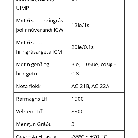
UIMP
Metið stutt hringrás
12le/1s
þolir núverandi ICW
Metið stutt
20le/0,1s
hringrásargeta ICM
Metin gerð og
3ie, 1.05ue, cosφ =
brotgetu
0,8
Nota flokk
AC-21B, AC-22A
Rafmagns Líf
1500
Vélrænt Líf
8500
Mengun Gráðu
3
Geymsla Hitastig
-35ºC ~ +70 ° C.