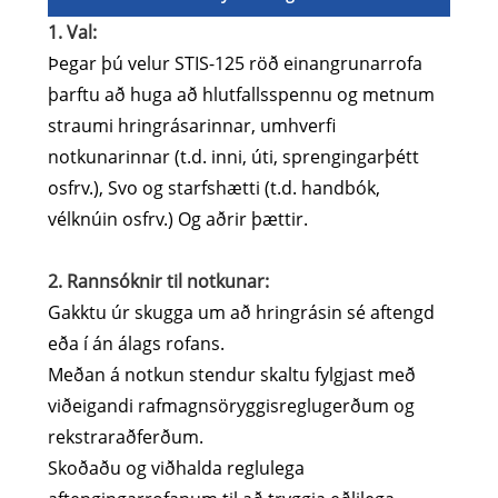
1. Val:
Þegar þú velur STIS-125 röð einangrunarrofa
þarftu að huga að hlutfallsspennu og metnum
straumi hringrásarinnar, umhverfi
notkunarinnar (t.d. inni, úti, sprengingarþétt
osfrv.), Svo og starfshætti (t.d. handbók,
vélknúin osfrv.) Og aðrir þættir.
2. Rannsóknir til notkunar:
Gakktu úr skugga um að hringrásin sé aftengd
eða í án álags rofans.
Meðan á notkun stendur skaltu fylgjast með
viðeigandi rafmagnsöryggisreglugerðum og
rekstraraðferðum.
Skoðaðu og viðhalda reglulega