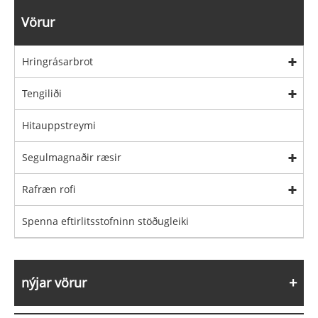
Vörur
Hringrásarbrot
Tengiliði
Hitauppstreymi
Segulmagnaðir ræsir
Rafræn rofi
Spenna eftirlitsstofninn stöðugleiki
nýjar vörur