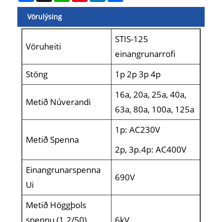
Vörulýsing
STIS-125
Vöruheiti
einangrunarrofi
Stöng
1p 2p 3p 4p
16a, 20a, 25a, 40a,
Metið Núverandi
63a, 80a, 100a, 125a
1p: AC230V
Metið Spenna
2p, 3p.4p: AC400V
Einangrunarspenna
690V
Ui
Metið Höggþols
spennu (1.2/50)
6kV