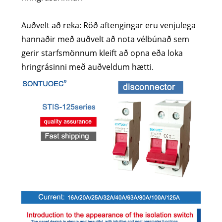
Auðvelt að reka: Röð aftengingar eru venjulega
hannaðir með auðvelt að nota vélbúnað sem
gerir starfsmönnum kleift að opna eða loka
hringrásinni með auðveldum hætti.