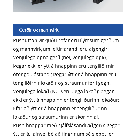
Gerðir og mannvirki
Pushutton virkjuðu rofar eru í ýmsum gerðum
og mannvirkjum, eftirfarandi eru algengir:
Venjulega opna gerð (nei, venjulega opið):
Þegar ekki er ýtt á hnappinn eru tengiliðirnir í
ótengdu ástandi; Þegar ýtt er á hnappinn eru
tengiliðirnir lokaðir og straumur fer í gegn.
Venjulega lokað (NC, venjulega lokað): Þegar
ekki er ýtt á hnappinn er tengiliðurinn lokaður;
Eftir að ýtt er á hnappinn er tengiliðurinn
lokaður og straumurinn er skorinn af.
Push hnappar með sjálfslásandi aðgerð: Þegar
ýtt er á, jafnvel þó að fingrinum sé sleppt, er