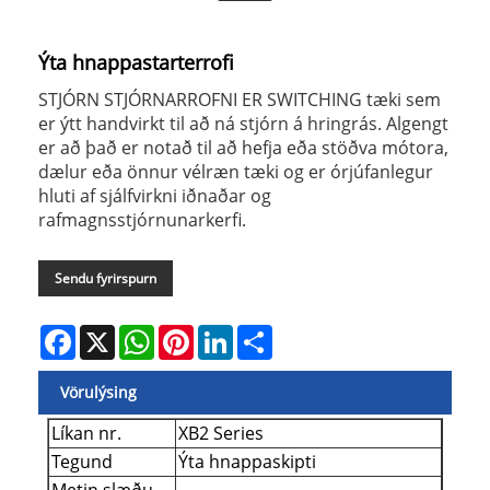
Ýta hnappastarterrofi
STJÓRN STJÓRNARROFNI ER SWITCHING tæki sem
er ýtt handvirkt til að ná stjórn á hringrás. Algengt
er að það er notað til að hefja eða stöðva mótora,
dælur eða önnur vélræn tæki og er órjúfanlegur
hluti af sjálfvirkni iðnaðar og
rafmagnsstjórnunarkerfi.
Sendu fyrirspurn
Facebook
X
WhatsApp
Pinterest
LinkedIn
Share
Vörulýsing
Líkan nr.
XB2 Series
Tegund
Ýta hnappaskipti