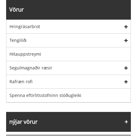
Vörur
Hringrásarbrot
Tengiliði
Hitauppstreymi
Segulmagnaðir ræsir
Rafræn rofi
Spenna eftirlitsstofninn stöðugleiki
nýjar vörur