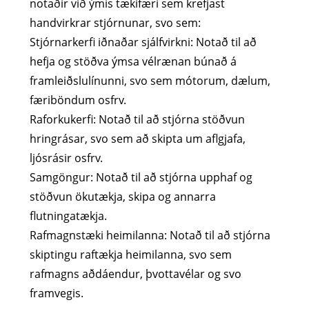
notaðir við ýmis tækifæri sem krefjast
handvirkrar stjórnunar, svo sem:
Stjórnarkerfi iðnaðar sjálfvirkni: Notað til að
hefja og stöðva ýmsa vélrænan búnað á
framleiðslulínunni, svo sem mótorum, dælum,
færiböndum osfrv.
Raforkukerfi: Notað til að stjórna stöðvun
hringrásar, svo sem að skipta um aflgjafa,
ljósrásir osfrv.
Samgöngur: Notað til að stjórna upphaf og
stöðvun ökutækja, skipa og annarra
flutningatækja.
Rafmagnstæki heimilanna: Notað til að stjórna
skiptingu raftækja heimilanna, svo sem
rafmagns aðdáendur, þvottavélar og svo
framvegis.