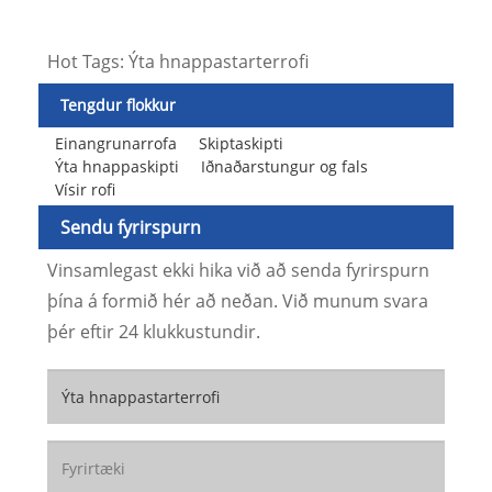
Hot Tags: Ýta hnappastarterrofi
Tengdur flokkur
Einangrunarrofa
Skiptaskipti
Ýta hnappaskipti
Iðnaðarstungur og fals
Vísir rofi
Sendu fyrirspurn
Vinsamlegast ekki hika við að senda fyrirspurn
þína á formið hér að neðan. Við munum svara
þér eftir 24 klukkustundir.