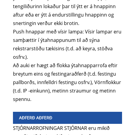
tengiliðurinn lokaður þar til ýtt er á hnappinn
aftur eða er ýtt á endurstillingu hnappinn og
snertingin verður ekki brotin.
Push hnappar með vísir lampa: Vísir lampar eru
samþættir í ýtahnappunum til að sýna
rekstrarstöðu tækisins (t.d. að keyra, stöðva
osfrv.).
Að auki er hægt að flokka ýtahnapparrofa eftir
breytum eins og festingaraðferð (t.d. festingu
pallborðs, innfelldri festingu osfrv.), Vörnflokkur
(t.d. IP -einkunn), metinn straumur og metinn
spennu.
AÐFERÐ AÐFERÐ
STJÓRNARROFNINGAR STJÓRNAR eru mikið