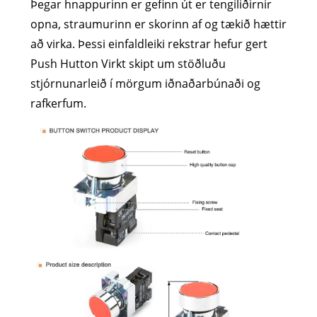
Þegar hnappurinn er gefinn út er tengiliðirnir
opna, straumurinn er skorinn af og tækið hættir
að virka. Þessi einfaldleiki rekstrar hefur gert
Push Hutton Virkt skipt um stöðluðu
stjórnunarleið í mörgum iðnaðarbúnaði og
rafkerfum.