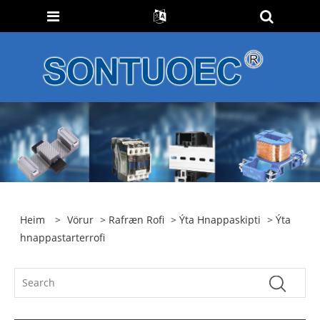
Heim
>
Vörur
>
Rafræn Rofi
>
Ýta Hnappaskipti
> Ýta
hnappastarterrofi