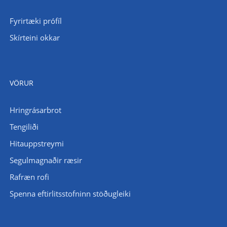
Fyrirtæki prófíl
Skírteini okkar
VÖRUR
Hringrásarbrot
Tengiliði
Hitauppstreymi
Segulmagnaðir ræsir
Rafræn rofi
Spenna eftirlitsstofninn stöðugleiki