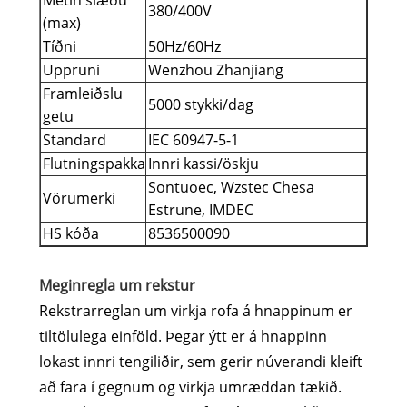
Metin slæðu
380/400V
(max)
Tíðni
50Hz/60Hz
Uppruni
Wenzhou Zhanjiang
Framleiðslu
5000 stykki/dag
getu
Standard
IEC 60947-5-1
Flutningspakka
Innri kassi/öskju
Sontuoec, Wzstec Chesa
Vörumerki
Estrune, IMDEC
HS kóða
8536500090
Meginregla um rekstur
Rekstrarreglan um virkja rofa á hnappinum er
tiltölulega einföld. Þegar ýtt er á hnappinn
lokast innri tengiliðir, sem gerir núverandi kleift
að fara í gegnum og virkja umræddan tækið.