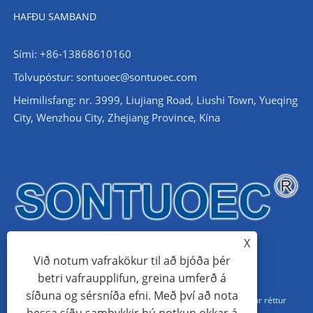
HAFÐU SAMBAND
Sími: +86-13868610160
Tölvupóstur:
sontuoec@sontuoec.com
Heimilisfang: nr. 3999, Liujiang Road, Liushi Town, Yueqing
City, Wenzhou City, Zhejiang Province, Kína
X
Við notum vafrakökur til að bjóða þér
betri vafraupplifun, greina umferð á
síðuna og sérsníða efni. Með því að nota
Höfundarréttur © 2024 Wenzhou Santuo Electrical Co., Ltd. Allur réttur