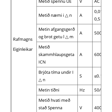
Metið spennu UE
V
AC 230, 
0,01, 0,03
Metið næmi i △ n
A
0,5
Metin afgangsgerð
A
500
og brot getu l △ m
Rafmagns
Metið
Eiginleikar
skammhlaupsgeta
A
6000
ICN
Brjóta tíma undir I
S
≤0.1
△ n
Metin tíðni
Hz
50/60
Metið hvati með
stað Spenna
V
4000