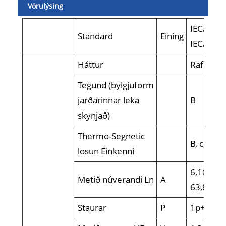
Vörulýsing
IEC/EN 6
Standard
Eining
IEC/EN6
Háttur
Rafræn 
Tegund (bylgjuform
jarðarinnar leka
B
skynjað)
Thermo-Segnetic
B, c, d
losun Einkenni
6,10,16,
Metið núverandi Ln
A
63,80a
Staurar
P
1p+n, 3p