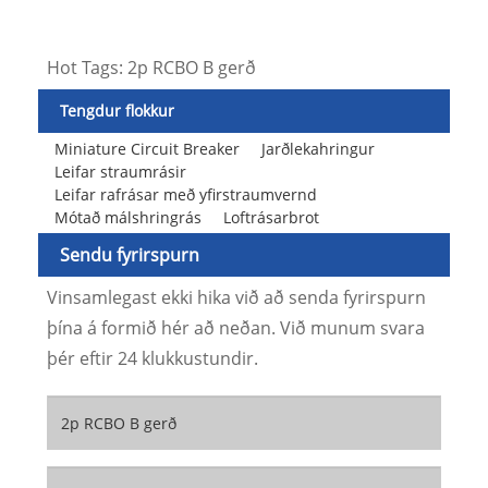
Hot Tags: 2p RCBO B gerð
Tengdur flokkur
Miniature Circuit Breaker
Jarðlekahringur
Leifar straumrásir
Leifar rafrásar með yfirstraumvernd
Mótað málshringrás
Loftrásarbrot
Sendu fyrirspurn
Vinsamlegast ekki hika við að senda fyrirspurn
þína á formið hér að neðan. Við munum svara
þér eftir 24 klukkustundir.