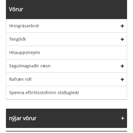
Vörur
Hringrásarbrot
Tengiliði
Hitauppstreymi
Segulmagnaðir ræsir
Rafræn rofi
Spenna eftirlitsstofninn stöðugleiki
nýjar vörur