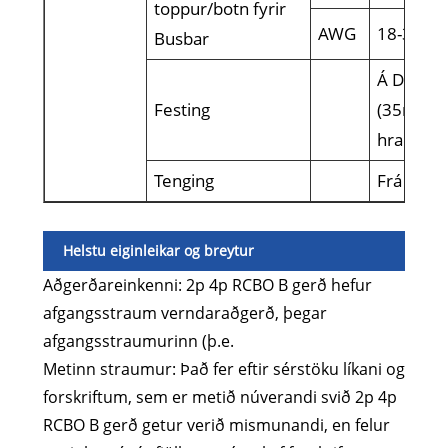
toppur/botn fyrir
AWG
18-3
Busbar
Á DIN Ra
Festing
(35mm) m
hraðskre
Tenging
Frá toppi
Helstu eiginleikar og breytur
Aðgerðareinkenni: 2p 4p RCBO B gerð hefur
afgangsstraum verndaraðgerð, þegar
afgangsstraumurinn (þ.e.
Metinn straumur: Það fer eftir sérstöku líkani og
forskriftum, sem er metið núverandi svið 2p 4p
RCBO B gerð getur verið mismunandi, en felur