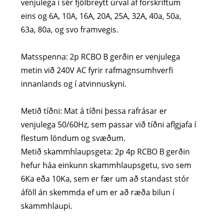
venjulega í sér fjölbreytt úrval af forskriftum
eins og 6A, 10A, 16A, 20A, 25A, 32A, 40a, 50a,
63a, 80a, og svo framvegis.
Matsspenna: 2p RCBO B gerðin er venjulega
metin við 240V AC fyrir rafmagnsumhverfi
innanlands og í atvinnuskyni.
Metið tíðni: Mat á tíðni þessa rafrásar er
venjulega 50/60Hz, sem passar við tíðni aflgjafa í
flestum löndum og svæðum.
Metið skammhlaupsgeta: 2p 4p RCBO B gerðin
hefur háa einkunn skammhlaupsgetu, svo sem
6Ka eða 10Ka, sem er fær um að standast stór
áföll án skemmda ef um er að ræða bilun í
skammhlaupi.