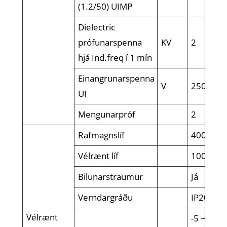
(1.2/50) UIMP
Dielectric
prófunarspenna
KV
2
hjá Ind.freq í 1 mín
Einangrunarspenna
V
250
UI
Mengunarpróf
2
Rafmagnslíf
4000
Vélrænt líf
10000
Bilunarstraumur
Já
Verndargráðu
IP20
Vélrænt
-5 ~+40 (