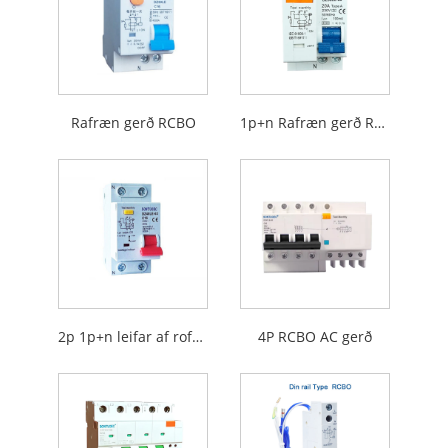
Rafræn gerð RCBO
1p+n Rafræn gerð RCBO
2p 1p+n leifar af rofanum með yfirstraumvernd
4P RCBO AC gerð