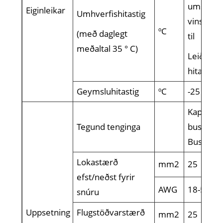
umsókn
Eiginleikar
Umhverfishitastig
vinsamle
ºC
(með daglegt
til
meðaltal 35 ° C)
Leiðrétti
hitastigi)
Geymsluhitastig
ºC
-25 ~+70
Kapal/pi
Tegund tenginga
busbar/u
Busbar
Lokastærð
mm2
25
efst/neðst fyrir
AWG
18-5
snúru
Uppsetning
Flugstöðvarstærð
mm2
25