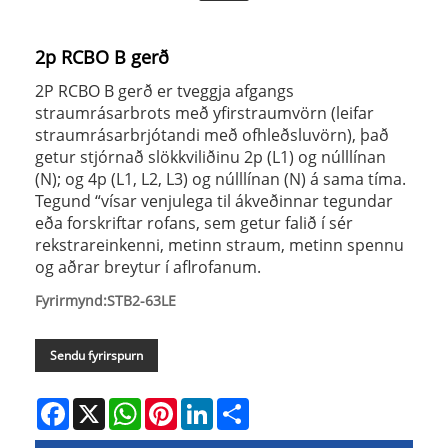
2p RCBO B gerð
2P RCBO B gerð er tveggja afgangs
straumrásarbrots með yfirstraumvörn (leifar
straumrásarbrjótandi með ofhleðsluvörn), það
getur stjórnað slökkviliðinu 2p (L1) og núlllínan
(N); og 4p (L1, L2, L3) og núlllínan (N) á sama tíma.
Tegund “vísar venjulega til ákveðinnar tegundar
eða forskriftar rofans, sem getur falið í sér
rekstrareinkenni, metinn straum, metinn spennu
og aðrar breytur í aflrofanum.
Fyrirmynd:STB2-63LE
Sendu fyrirspurn
Facebook
X
WhatsApp
Pinterest
LinkedIn
Share