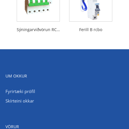
Sýningarviðvörun RCBO
Ferill B rcbo
UM OKKUR
Fyrirtæki prófíl
Skírteini okkar
VÖRUR