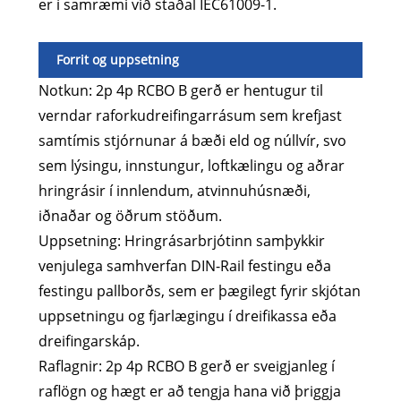
er í samræmi við staðal IEC61009-1.
Forrit og uppsetning
Notkun: 2p 4p RCBO B gerð er hentugur til
verndar raforkudreifingarrásum sem krefjast
samtímis stjórnunar á bæði eld og núllvír, svo
sem lýsingu, innstungur, loftkælingu og aðrar
hringrásir í innlendum, atvinnuhúsnæði,
iðnaðar og öðrum stöðum.
Uppsetning: Hringrásarbrjótinn samþykkir
venjulega samhverfan DIN-Rail festingu eða
festingu pallborðs, sem er þægilegt fyrir skjótan
uppsetningu og fjarlægingu í dreifikassa eða
dreifingarskáp.
Raflagnir: 2p 4p RCBO B gerð er sveigjanleg í
raflögn og hægt er að tengja hana við þriggja