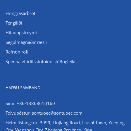
Hringrásarbrot
Tengiliði
Hitauppstreymi
Segulmagnaðir ræsir
Rafræn rofi
Spenna eftirlitsstofninn stöðugleiki
HAFÐU SAMBAND
Sími: +86-13868610160
Tölvupóstur:
sontuoec@sontuoec.com
Heimilisfang: nr. 3999, Liujiang Road, Liushi Town, Yueqing
City, Wenzhou City, Zhejiang Province, Kína