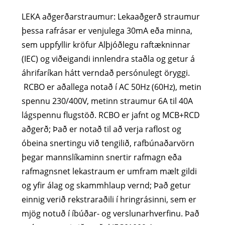
LEKA aðgerðarstraumur: Lekaaðgerð straumur
þessa rafrásar er venjulega 30mA eða minna,
sem uppfyllir kröfur Alþjóðlegu raftækninnar
(IEC) og viðeigandi innlendra staðla og getur á
áhrifaríkan hátt verndað persónulegt öryggi.
RCBO er aðallega notað í AC 50Hz (60Hz), metin
spennu 230/400V, metinn straumur 6A til 40A
lágspennu flugstöð. RCBO er jafnt og MCB+RCD
aðgerð; Það er notað til að verja raflost og
óbeina snertingu við tengilið, rafbúnaðarvörn
þegar mannslíkaminn snertir rafmagn eða
rafmagnsnet lekastraum er umfram mælt gildi
og yfir álag og skammhlaup vernd; Það getur
einnig verið rekstraraðili í hringrásinni, sem er
mjög notuð í íbúðar- og verslunarhverfinu. Það