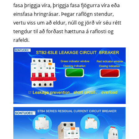
fasa þriggja víra, þriggja fasa fjögurra víra eða
einsfasa hringrásar. Þegar raflögn stendur,
vertu viss um að eldur, núll og jörð vír séu rétt
tengdur til að forðast hættuna á raflosti og
rafeldi.